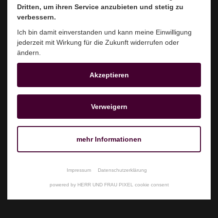
Dritten, um ihren Service anzubieten und stetig zu
Dritten, um ihren Service anzubieten und stetig zu
verbessern.
verbessern.
Ich bin damit einverstanden und kann meine Einwilligung
Ich bin damit einverstanden und kann meine Einwilligung
jederzeit mit Wirkung für die Zukunft widerrufen oder
jederzeit mit Wirkung für die Zukunft widerrufen oder
ändern.
ändern.
Akzeptieren
Akzeptieren
Verweigern
Verweigern
Beisitzerin der Gemeinde Geeste
mehr Informationen
mehr Informationen
Tel. 05937/ 69-105
Impressum
Impressum
Datenschutzerklärung
Datenschutzerklärung
powered by HERR UND FRAU PIXEL cookie consent
powered by HERR UND FRAU PIXEL cookie consent