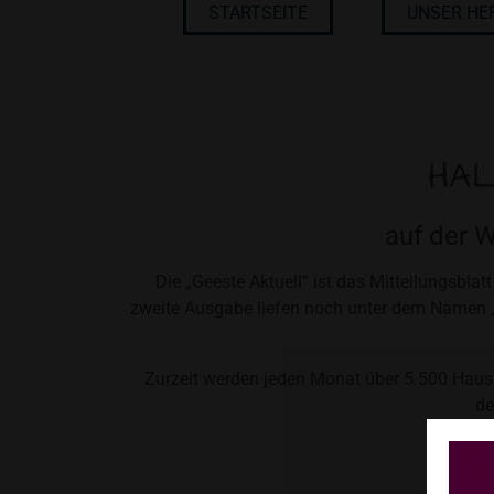
STARTSEITE
UNSER HE
HAL
auf der 
Die „Geeste Aktuell“ ist das Mitteilungsbla
zweite Ausgabe liefen noch unter dem Namen „
Zurzeit werden jeden Monat über 5.500 Hausha
de
Da