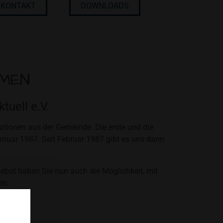
KONTAKT
DOWNLOADS
MMEN
uell e.V.
mationen aus der Gemeinde. Die erste und die
nuar 1987. Seit Februar 1987 gibt es uns dann
gebot haben Sie nun auch die Möglichkeit, mit
en.
ng.