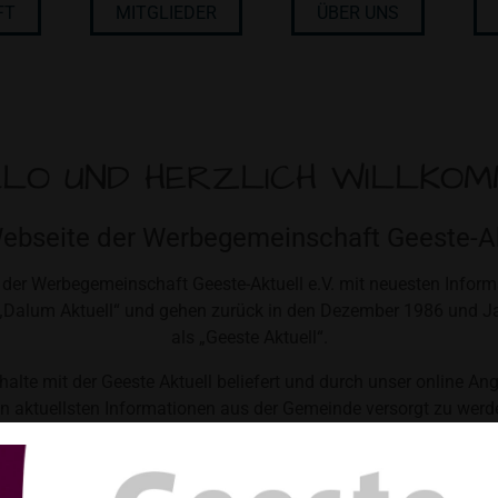
FT
MITGLIEDER
ÜBER UNS
LO UND HERZLICH WILLKO
Webseite der Werbegemeinschaft Geeste-Akt
tt der Werbegemeinschaft Geeste-Aktuell e.V. mit neuesten Infor
Dalum Aktuell“ und gehen zurück in den Dezember 1986 und Ja
als „Geeste Aktuell“.
lte mit der Geeste Aktuell beliefert und durch unser online An
n aktuellsten Informationen aus der Gemeinde versorgt zu werd
Möchten auch Sie Mitglied werden?
nn finden Sie
hier
unseren Aufnahmeantrag sowie unsere Satzu