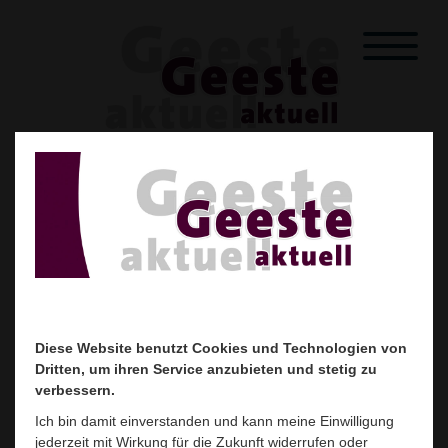
Startseite
Unser Heft
Mitglieder
Über uns
Kontakt
Downloads
Downloads
Hier finden Sie alle wichtigen
Dokumente der Werbegemeinschaft
Diese Website benutzt Cookies und Technologien von
Diese Website benutzt Cookies und Technologien von
zum Download.
Dritten, um ihren Service anzubieten und stetig zu
Dritten, um ihren Service anzubieten und stetig zu
verbessern.
verbessern.
Ich bin damit einverstanden und kann meine Einwilligung
Ich bin damit einverstanden und kann meine Einwilligung
Mitgliedsantrag
Satzung
jederzeit mit Wirkung für die Zukunft widerrufen oder
jederzeit mit Wirkung für die Zukunft widerrufen oder