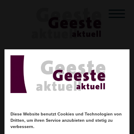
Startseite
Unser Heft
Mitglieder
Über uns
Kontakt
Downloads
Riviera Pool
Fertigschwimmbad GmbH
Diese Website benutzt Cookies und Technologien von
Diese Website benutzt Cookies und Technologien von
Dritten, um ihren Service anzubieten und stetig zu
Dritten, um ihren Service anzubieten und stetig zu
verbessern.
verbessern.