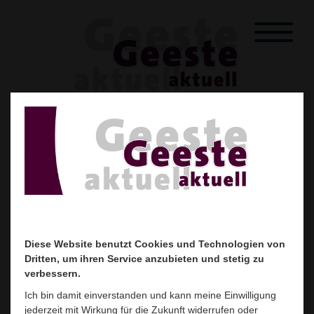
Startseite
Unser Heft
Mitglieder
Über uns
Kontakt
Downloads
Heilpraktikerin Elke Grohse
Diese Website benutzt Cookies und Technologien von
Diese Website benutzt Cookies und Technologien von
Dritten, um ihren Service anzubieten und stetig zu
Dritten, um ihren Service anzubieten und stetig zu
verbessern.
verbessern.
Ich bin damit einverstanden und kann meine Einwilligung
Ich bin damit einverstanden und kann meine Einwilligung
Unter den Kuhlen 1
jederzeit mit Wirkung für die Zukunft widerrufen oder
jederzeit mit Wirkung für die Zukunft widerrufen oder