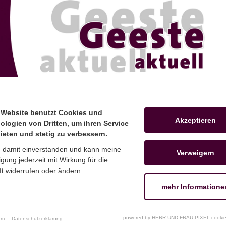
FT
MITGLIEDER
ÜBER UNS
els
 Website benutzt Cookies und
 Website benutzt Cookies und
Akzeptieren
Akzeptieren
ologien von Dritten, um ihren Service
ologien von Dritten, um ihren Service
ieten und stetig zu verbessern.
ieten und stetig zu verbessern.
n damit einverstanden und kann meine
n damit einverstanden und kann meine
Verweigern
Verweigern
ligung jederzeit mit Wirkung für die
ligung jederzeit mit Wirkung für die
t widerrufen oder ändern.
t widerrufen oder ändern.
mehr Informatione
mehr Informatione
powered by HERR UND FRAU PIXEL cookie
powered by HERR UND FRAU PIXEL cookie
um
um
Datenschutzerklärung
Datenschutzerklärung